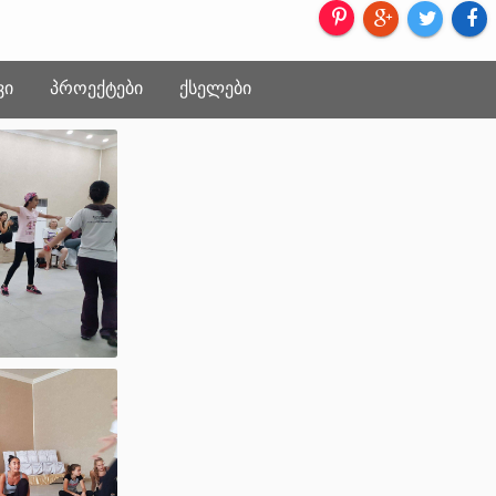
ᲕᲘ
ᲞᲠᲝᲔᲥᲢᲔᲑᲘ
ᲥᲡᲔᲚᲔᲑᲘ