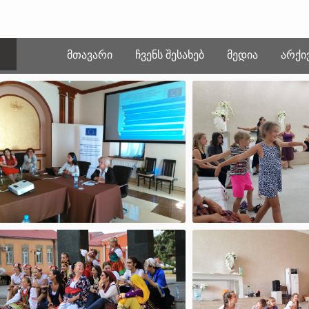
ᲛᲗᲐᲕᲐᲠᲘ
ᲩᲕᲔᲜᲡ ᲨᲔᲡᲐᲮᲔᲑ
ᲛᲔᲓᲘᲐ
ᲐᲠᲥᲘ